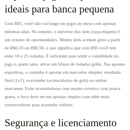
ideais para banca pequena
Com R$5, você não vai longe em jogos de mesa com apostas
mínimas altas. No entanto, o universo dos slots (caça-níqueis) é
um oceano de oportunidades. Muitos slots aceitam giros a partir
de R$0,20 ou R$0,50, o que significa que com R$5 você tem
entre 10 e 25 rodadas. É suficiente para sentir a volatilidade do
jogo e, quem sabe, ativar um bônus de rodadas grátis. Nas apostas
esportivas, o caminho é apostar em mercados simples: resultado
final (1x2), over/under (acima/abaixo de gols) ou ambas
marcarem. Evite acumuladoras com muitos eventos; com pouca
grana, o foco deve ser em apostas simples com odds mais
conservadoras para acumular vitórias.
Segurança e licenciamento