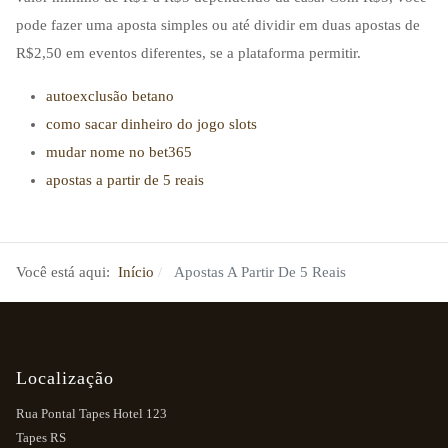
pode fazer uma aposta simples ou até dividir em duas apostas de
R$2,50 em eventos diferentes, se a plataforma permitir.
autoexclusão betano
como sacar dinheiro do jogo slots
mudar nome no bet365
apostas a partir de 5 reais
Você está aqui:
Início
Apostas A Partir De 5 Reais
Localização
Rua Pontal Tapes Hotel 123
Tapes RS