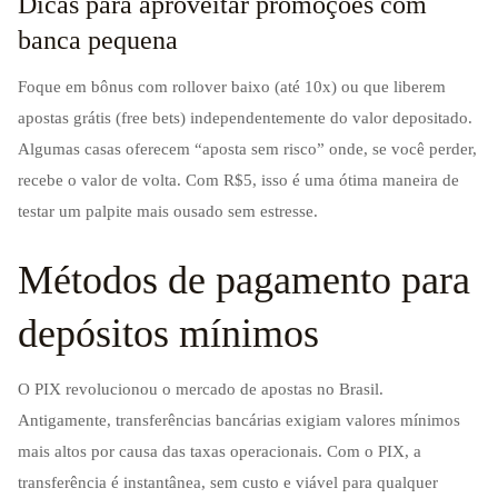
Dicas para aproveitar promoções com
banca pequena
Foque em bônus com rollover baixo (até 10x) ou que liberem
apostas grátis (free bets) independentemente do valor depositado.
Algumas casas oferecem “aposta sem risco” onde, se você perder,
recebe o valor de volta. Com R$5, isso é uma ótima maneira de
testar um palpite mais ousado sem estresse.
Métodos de pagamento para
depósitos mínimos
O PIX revolucionou o mercado de apostas no Brasil.
Antigamente, transferências bancárias exigiam valores mínimos
mais altos por causa das taxas operacionais. Com o PIX, a
transferência é instantânea, sem custo e viável para qualquer