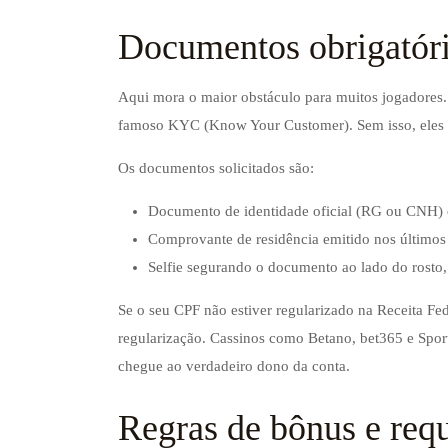
Documentos obrigatóri
Aqui mora o maior obstáculo para muitos jogadores. A
famoso KYC (Know Your Customer). Sem isso, eles pod
Os documentos solicitados são:
Documento de identidade oficial (RG ou CNH) 
Comprovante de residência emitido nos últimos 9
Selfie segurando o documento ao lado do rosto,
Se o seu CPF não estiver regularizado na Receita Fe
regularização. Cassinos como Betano, bet365 e Sporti
chegue ao verdadeiro dono da conta.
Regras de bônus e requ