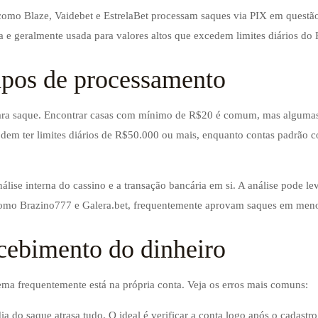
mo Blaze, Vaidebet e EstrelaBet processam saques via PIX em questão d
ta e geralmente usada para valores altos que excedem limites diários do 
mpos de processamento
para saque. Encontrar casas com mínimo de R$20 é comum, mas algum
dem ter limites diários de R$50.000 ou mais, enquanto contas padrão c
lise interna do cassino e a transação bancária em si. A análise pode l
, como Brazino777 e Galera.bet, frequentemente aprovam saques em meno
ecebimento do dinheiro
a frequentemente está na própria conta. Veja os erros mais comuns:
 do saque atrasa tudo. O ideal é verificar a conta logo após o cadastr