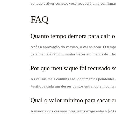
Se tudo estiver correto, você receberá uma confirma
FAQ
Quanto tempo demora para cair o 
Após a aprovação do cassino, o cai na hora. O tempo
geralmente é rápido, muitas vezes em menos de 1 ho
Por que meu saque foi recusado s
As causas mais comuns são: documentos pendentes de
Verifique cada um desses pontos entrando em contat
Qual o valor mínimo para sacar e
A maioria dos cassinos brasileiros exige entre R$2