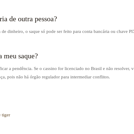
ria de outra pessoa?
 de dinheiro, o saque só pode ser feito para conta bancária ou chave 
ra meu saque?
ficar a pendência. Se o cassino for licenciado no Brasil e não resolver
ça, pois não há órgão regulador para intermediar conflitos.
 tiger