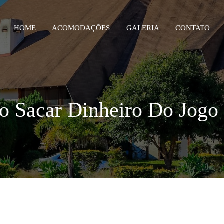
HOME
ACOMODAÇÕES
GALERIA
CONTATO
 Sacar Dinheiro Do Jogo 