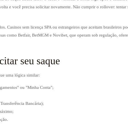
olta e você precisa solicitar novamente. Não cumprir o rollover: tentar 
dos. Casinos sem licença SPA ou estrangeiros que aceitam brasileiros p
 casas como Betfair, BetMGM e Novibet, que operam sob regulação, ofer
citar seu saque
gue uma lógica similar:
Pagamentos" ou "Minha Conta";
Transferência Bancária);
 máximo;
ação.