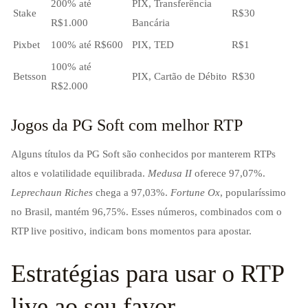
200% até
PIX, Transferência
Stake
R$30
R$1.000
Bancária
Pixbet
100% até R$600
PIX, TED
R$1
100% até
Betsson
PIX, Cartão de Débito
R$30
R$2.000
Jogos da PG Soft com melhor RTP
Alguns títulos da PG Soft são conhecidos por manterem RTPs
altos e volatilidade equilibrada.
Medusa II
oferece 97,07%.
Leprechaun Riches
chega a 97,03%.
Fortune Ox
, popularíssimo
no Brasil, mantém 96,75%. Esses números, combinados com o
RTP live positivo, indicam bons momentos para apostar.
Estratégias para usar o RTP
live ao seu favor