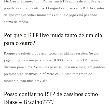
Medusa II
e
Leprechaun Riches
têm RTPs acima de 96,5% e são
populares entre brasileiros. O segredo é observar o RTP live antes
de apostar e escolher momentos em que o jogo está pagando
acima da média.
Por que o RTP live muda tanto de um dia
para o outro?
Porque ele reflete o que aconteceu nas últimas sessões. Se um
jogador ganhou um jackpot de 10.000x ontem, o RTP live vai
disparar para cima. Se muitas pessoas jogaram e ninguém ganhou
prêmios significativos, o número cai. É uma fotografia do
momento, não uma previsão.
Posso confiar no RTP de cassinos como
Blaze e Brazino777?