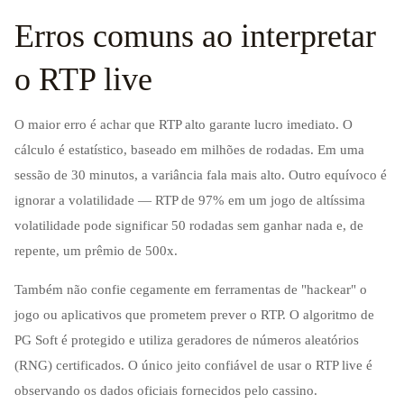
Erros comuns ao interpretar
o RTP live
O maior erro é achar que RTP alto garante lucro imediato. O
cálculo é estatístico, baseado em milhões de rodadas. Em uma
sessão de 30 minutos, a variância fala mais alto. Outro equívoco é
ignorar a volatilidade — RTP de 97% em um jogo de altíssima
volatilidade pode significar 50 rodadas sem ganhar nada e, de
repente, um prêmio de 500x.
Também não confie cegamente em ferramentas de "hackear" o
jogo ou aplicativos que prometem prever o RTP. O algoritmo de
PG Soft é protegido e utiliza geradores de números aleatórios
(RNG) certificados. O único jeito confiável de usar o RTP live é
observando os dados oficiais fornecidos pelo cassino.