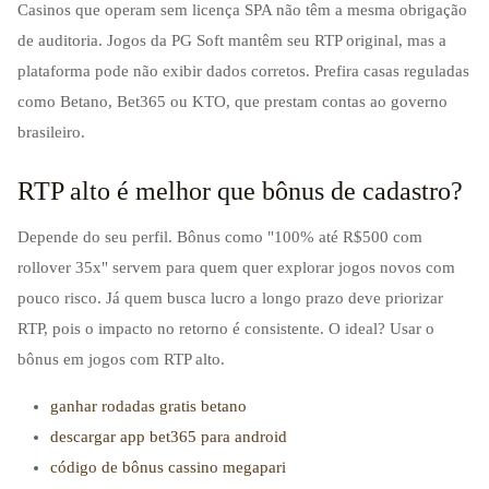
Casinos que operam sem licença SPA não têm a mesma obrigação
de auditoria. Jogos da PG Soft mantêm seu RTP original, mas a
plataforma pode não exibir dados corretos. Prefira casas reguladas
como Betano, Bet365 ou KTO, que prestam contas ao governo
brasileiro.
RTP alto é melhor que bônus de cadastro?
Depende do seu perfil. Bônus como "100% até R$500 com
rollover 35x" servem para quem quer explorar jogos novos com
pouco risco. Já quem busca lucro a longo prazo deve priorizar
RTP, pois o impacto no retorno é consistente. O ideal? Usar o
bônus em jogos com RTP alto.
ganhar rodadas gratis betano
descargar app bet365 para android
código de bônus cassino megapari