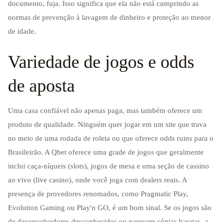
documento, fuja. Isso significa que ela não está cumprindo as
normas de prevenção à lavagem de dinheiro e proteção ao menor
de idade.
Variedade de jogos e odds
de aposta
Uma casa confiável não apenas paga, mas também oferece um
produto de qualidade. Ninguém quer jogar em um site que trava
no meio de uma rodada de roleta ou que oferece odds ruins para o
Brasileirão. A Qbet oferece uma grade de jogos que geralmente
inclui caça-níqueis (slots), jogos de mesa e uma seção de cassino
ao vivo (live casino), onde você joga com dealers reais. A
presença de provedores renomados, como Pragmatic Play,
Evolution Gaming ou Play'n GO, é um bom sinal. Se os jogos são
de desenvolvedores desconhecidos ou parecem cópias baratas, a