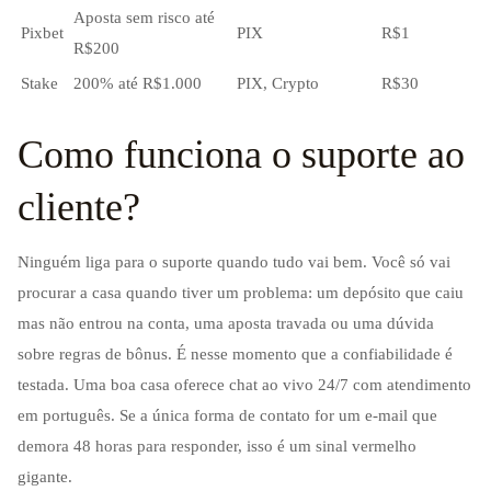
Aposta sem risco até
Pixbet
PIX
R$1
R$200
Stake
200% até R$1.000
PIX, Crypto
R$30
Como funciona o suporte ao
cliente?
Ninguém liga para o suporte quando tudo vai bem. Você só vai
procurar a casa quando tiver um problema: um depósito que caiu
mas não entrou na conta, uma aposta travada ou uma dúvida
sobre regras de bônus. É nesse momento que a confiabilidade é
testada. Uma boa casa oferece chat ao vivo 24/7 com atendimento
em português. Se a única forma de contato for um e-mail que
demora 48 horas para responder, isso é um sinal vermelho
gigante.