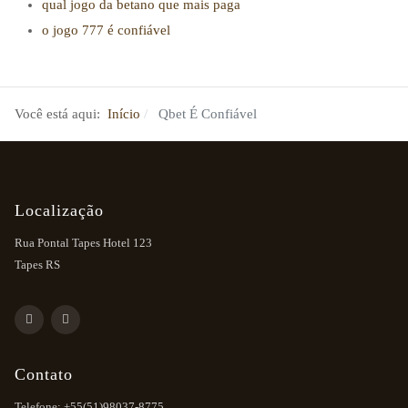
qual jogo da betano que mais paga
o jogo 777 é confiável
Você está aqui:
Início
Qbet É Confiável
Localização
Rua Pontal Tapes Hotel 123
Tapes RS
Contato
Telefone:
+55(51)98037-8775