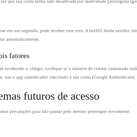
e ser que sua conta tenha sido desativada por inatividade prolongada (
trar em um segundo, pode receber esse erro. A bet365 limita sessões si
irar automaticamente.
is fatores
stá recebendo o código, verifique se o número de celular cadastrado es
, use o app autenticador vinculado à sua conta (Google Authenticator, 
emas futuros de acesso
lgumas precauções para não passar pelo mesmo perrengue novamente.