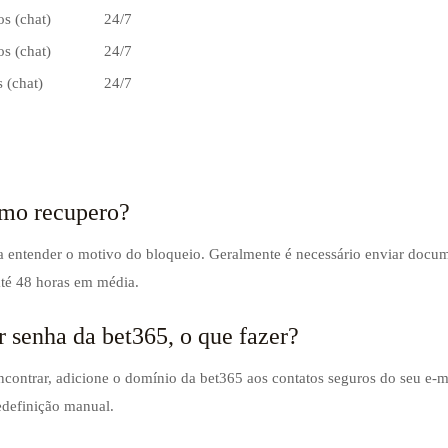
s (chat)
24/7
s (chat)
24/7
 (chat)
24/7
omo recupero?
a entender o motivo do bloqueio. Geralmente é necessário enviar docume
até 48 horas em média.
r senha da bet365, o que fazer?
encontrar, adicione o domínio da bet365 aos contatos seguros do seu e-m
definição manual.