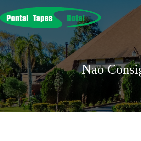
Nao Consi