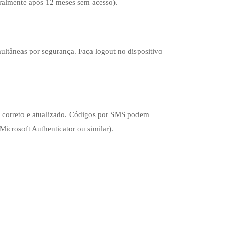
geralmente após 12 meses sem acesso).
multâneas por segurança. Faça logout no dispositivo
tá correto e atualizado. Códigos por SMS podem
Microsoft Authenticator ou similar).