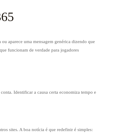
365
ceita ou aparece uma mensagem genérica dizendo que
s que funcionam de verdade para jogadores
 conta. Identificar a causa certa economiza tempo e
s sites. A boa notícia é que redefinir é simples: