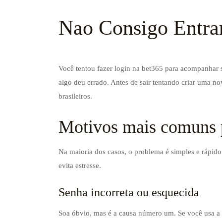
Nao Consigo Entra
Você tentou fazer login na bet365 para acompanhar s
algo deu errado. Antes de sair tentando criar uma n
brasileiros.
Motivos mais comuns p
Na maioria dos casos, o problema é simples e rápido 
evita estresse.
Senha incorreta ou esquecida
Soa óbvio, mas é a causa número um. Se você usa a b