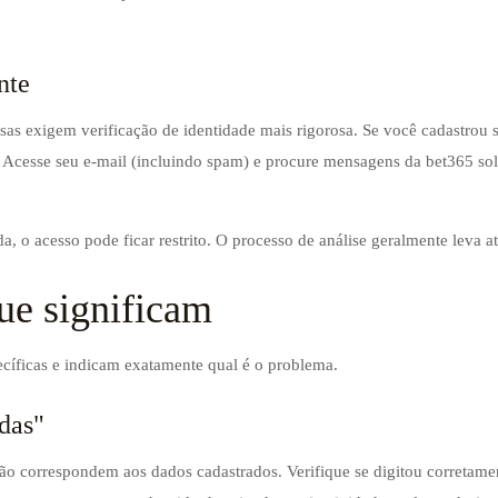
nte
asas exigem verificação de identidade mais rigorosa. Se você cadastrou
Acesse seu e-mail (incluindo spam) e procure mensagens da bet365 sol
o acesso pode ficar restrito. O processo de análise geralmente leva at
que significam
cíficas e indicam exatamente qual é o problema.
das"
 correspondem aos dados cadastrados. Verifique se digitou corretament