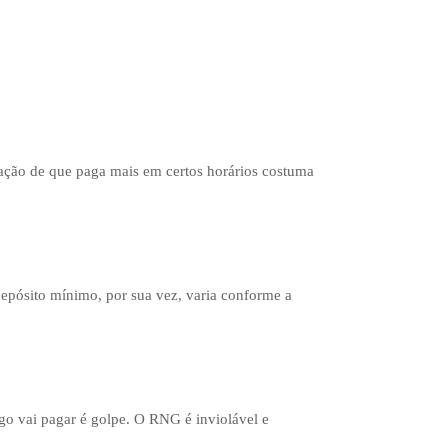
sação de que paga mais em certos horários costuma
pósito mínimo, por sua vez, varia conforme a
go vai pagar é golpe. O RNG é inviolável e