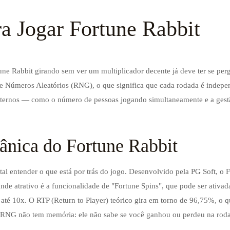
a Jogar Fortune Rabbit
une Rabbit girando sem ver um multiplicador decente já deve ter se per
e Números Aleatórios (RNG), o que significa que cada rodada é indepen
 externos — como o número de pessoas jogando simultaneamente e a gest
nica do Fortune Rabbit
al entender o que está por trás do jogo. Desenvolvido pela PG Soft, o 
nde atrativo é a funcionalidade de "Fortune Spins", que pode ser ativ
 até 10x. O RTP (Return to Player) teórico gira em torno de 96,75%, o
o RNG não tem memória: ele não sabe se você ganhou ou perdeu na roda