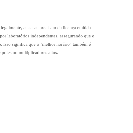
legalmente, as casas precisam da licença emitida
 por laboratórios independentes, assegurando que o
. Isso significa que o "melhor horário" também é
otes ou multiplicadores altos.