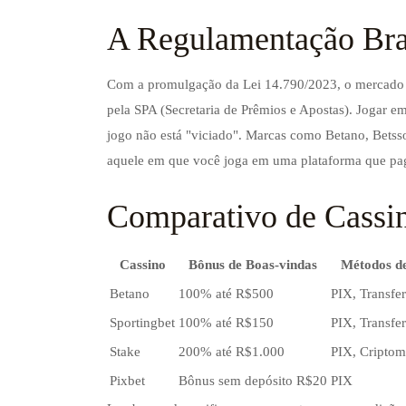
A Regulamentação Bras
Com a promulgação da Lei 14.790/2023, o mercado de
pela SPA (Secretaria de Prêmios e Apostas). Jogar e
jogo não está "viciado". Marcas como Betano, Betsso
aquele em que você joga em uma plataforma que paga
Comparativo de Cassin
Cassino
Bônus de Boas-vindas
Métodos d
Betano
100% até R$500
PIX, Transfe
Sportingbet
100% até R$150
PIX, Transfe
Stake
200% até R$1.000
PIX, Cripto
Pixbet
Bônus sem depósito R$20
PIX