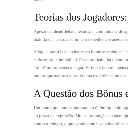
Teorias dos Jogadores:
Apesar da aleatoriedade técnica, a comunidade de ap
maioria das pessoas termina o expediente e acessa s
A lógica por trás de evitar esses horários é simples
cada sessão é individual. Por outro lado, há quem pr
"solto" ou propenso a pagar. Se isso é fato ou apen
muitos apostadores visando uma experiência menos f
A Questão dos Bônus 
Um ponto que muitos ignoram ao definir quando joga
ao prazo de expiração. Muitas promoções exigem que 
contra o relógio, o que geralmente leva a decisões 