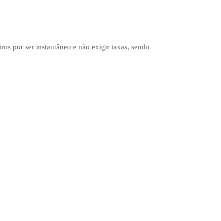
os por ser instantâneo e não exigir taxas, sendo