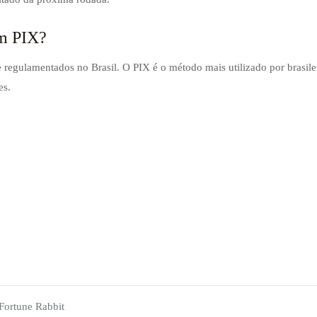
om PIX?
regulamentados no Brasil. O PIX é o método mais utilizado por brasileir
es.
Fortune Rabbit