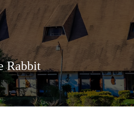
e Rabbit