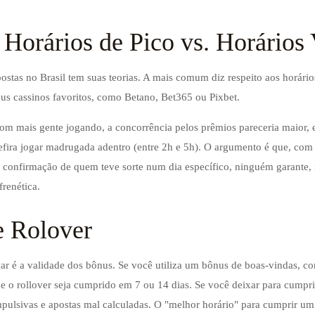
 Horários de Pico vs. Horários
ostas no Brasil tem suas teorias. A mais comum diz respeito aos horári
eus cassinos favoritos, como Betano, Bet365 ou Pixbet.
: com mais gente jogando, a concorrência pelos prêmios pareceria maior,
efira jogar madrugada adentro (entre 2h e 5h). O argumento é que, com 
as confirmação de quem teve sorte num dia específico, ninguém garante,
renética.
e Rolover
r é a validade dos bônus. Se você utiliza um bônus de boas-vindas, co
o rollover seja cumprido em 7 ou 14 dias. Se você deixar para cumprir 
impulsivas e apostas mal calculadas. O "melhor horário" para cumprir 