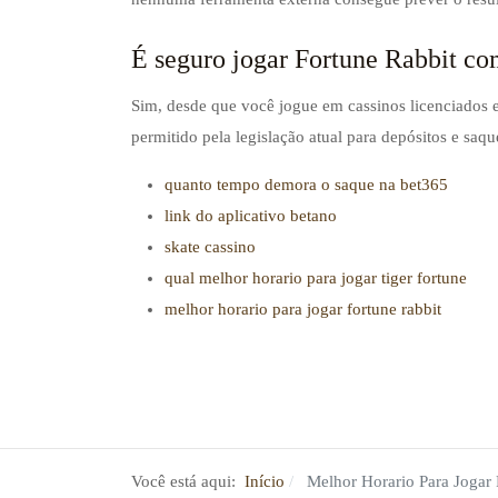
É seguro jogar Fortune Rabbit c
Sim, desde que você jogue em cassinos licenciados e 
permitido pela legislação atual para depósitos e saqu
quanto tempo demora o saque na bet365
link do aplicativo betano
skate cassino
qual melhor horario para jogar tiger fortune
melhor horario para jogar fortune rabbit
Você está aqui:
Início
Melhor Horario Para Jogar 