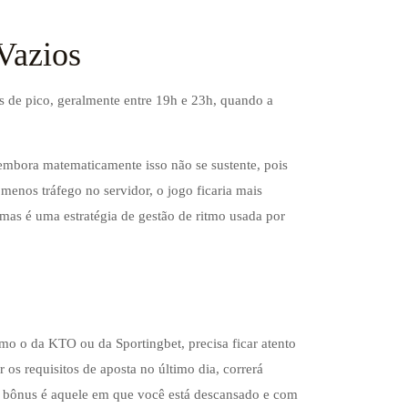
 Vazios
os de pico, geralmente entre 19h e 23h, quando a
 embora matematicamente isso não se sustente, pois
menos tráfego no servidor, o jogo ficaria mais
 mas é uma estratégia de gestão de ritmo usada por
mo o da KTO ou da Sportingbet, precisa ficar atento
os requisitos de aposta no último dia, correrá
um bônus é aquele em que você está descansado e com