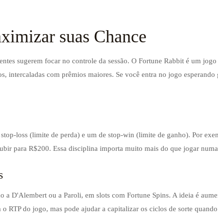
aximizar suas Chance
ntes sugerem focar no controle da sessão. O Fortune Rabbit é um jogo de 
s, intercaladas com prêmios maiores. Se você entra no jogo esperando 
 stop-loss (limite de perda) e um de stop-win (limite de ganho). Por e
subir para R$200. Essa disciplina importa muito mais do que jogar numa 
s
mo a D'Alembert ou a Paroli, em slots com Fortune Spins. A ideia é aum
a o RTP do jogo, mas pode ajudar a capitalizar os ciclos de sorte quan