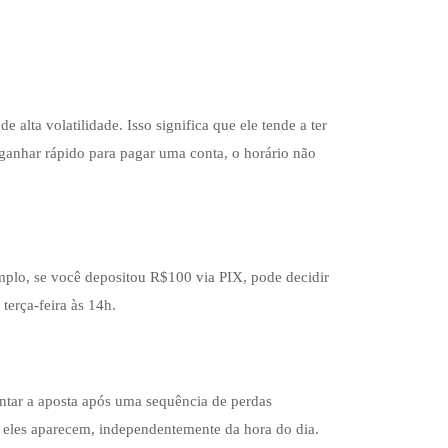
alta volatilidade. Isso significa que ele tende a ter
ganhar rápido para pagar uma conta, o horário não
xemplo, se você depositou R$100 via PIX, pode decidir
terça-feira às 14h.
entar a aposta após uma sequência de perdas
do eles aparecem, independentemente da hora do dia.